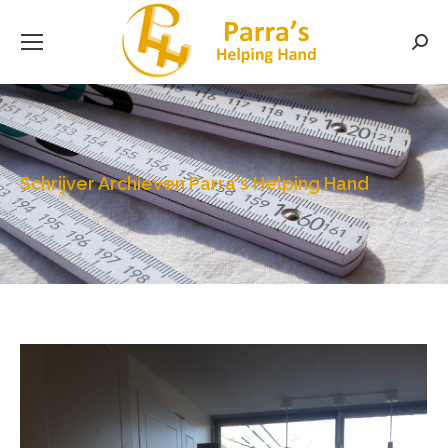
Searc
Schrijver Archieven
Parra's Helping Hand